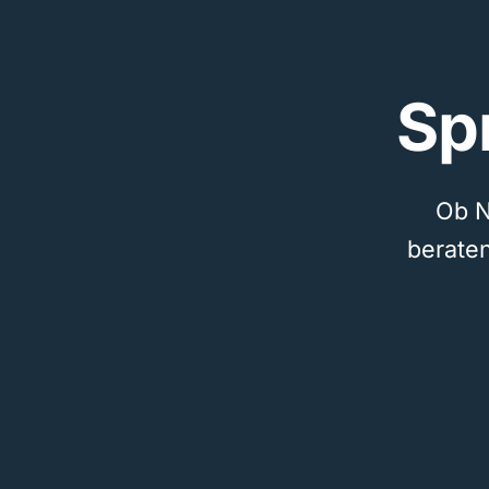
Sp
Ob N
beraten