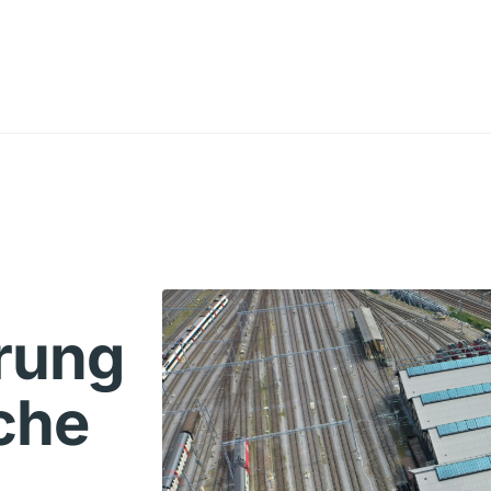
rung
sche