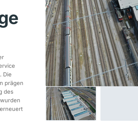
age
er
ervice
. Die
en prägen
g des
g wurden
erneuert