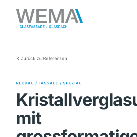
Skip
Skip
to
to
primary
main
navigation
content
Zurück zu Referenzen
NEUBAU / FASSADE / SPEZIAL
Kristallvergla
mit
grossformatig