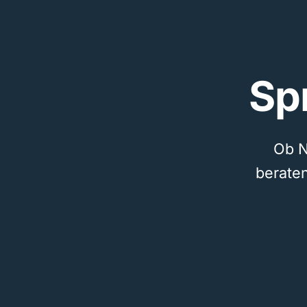
Sp
Ob N
beraten